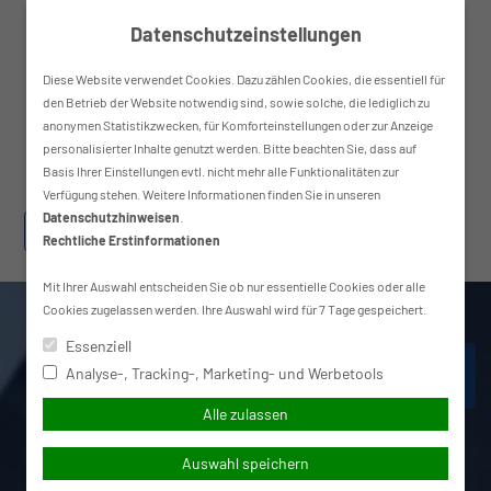
Skip
Datenschutzeinstellungen
to
content
Diese Website verwendet Cookies. Dazu zählen Cookies, die essentiell für
den Betrieb der Website notwendig sind, sowie solche, die lediglich zu
anonymen Statistikzwecken, für Komforteinstellungen oder zur Anzeige
Haupt
personalisierter Inhalte genutzt werden. Bitte beachten Sie, dass auf
Basis Ihrer Einstellungen evtl. nicht mehr alle Funktionalitäten zur
Verfügung stehen. Weitere Informationen finden Sie in unseren
Datenschutzhinweisen
.
Suchen
simplr-Login
Rechtliche Erstinformationen
nach:
Mit Ihrer Auswahl entscheiden Sie ob nur essentielle Cookies oder alle
Cookies zugelassen werden. Ihre Auswahl wird für 7 Tage gespeichert.
Essenziell
↩ Zurück zur Übersicht
Analyse-, Tracking-, Marketing- und Werbetools
Alle zulassen
Auswahl speichern