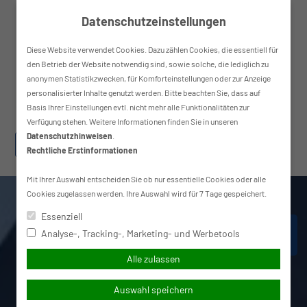
Skip
Datenschutzeinstellungen
to
content
Diese Website verwendet Cookies. Dazu zählen Cookies, die essentiell für
den Betrieb der Website notwendig sind, sowie solche, die lediglich zu
anonymen Statistikzwecken, für Komforteinstellungen oder zur Anzeige
Haupt
personalisierter Inhalte genutzt werden. Bitte beachten Sie, dass auf
Basis Ihrer Einstellungen evtl. nicht mehr alle Funktionalitäten zur
Verfügung stehen. Weitere Informationen finden Sie in unseren
Datenschutzhinweisen
.
Suchen
simplr-Login
Rechtliche Erstinformationen
nach:
Mit Ihrer Auswahl entscheiden Sie ob nur essentielle Cookies oder alle
Cookies zugelassen werden. Ihre Auswahl wird für 7 Tage gespeichert.
Essenziell
↩ Zurück zur Übersicht
Analyse-, Tracking-, Marketing- und Werbetools
Alle zulassen
Auswahl speichern